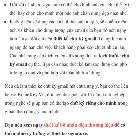
Đối với cá nhân, signature có thể cho hình ảnh của chủ thể. Vì
thế, hãy chọn cho mình một bức ảnh chân dung đẹp nhất nhé.
Không nên sử dụng các kích thước ảnh to quá, sẽ chiếm diện
tích và khiến cho dung lượng của email của bạn trở nên nặng
thiết kế chữ ký gmail
hơn. Tuyệt đối chỉ nên
ở dạng file ảnh
ngang để hạn chế việc khách hàng phải kéo chuột nhiều lần.
kích thước chữ
Các nhà cung cấp dịch vụ email không đưa ra
ký email
cụ thể. Bạn cân nhắc thiết kế làm sao đừng cho phô
trương to quá và phù hợp với màn hình sử dụng.
Nếu đã làm thiết kế chữ ký gmail mà chưa ưng ý, bạn có thể liên
hệ với BrandKey.Vn, đội ngũ designer với 15 năm kinh nghiệp
tạo chữ ký riêng cho mình
trong nghề sẽ giúp bạn có thể
trong
gmail theo đúng ý của mình.
Bạn nên xem ngay
thiết kế bộ nhận diện thương hiệu
để có
thêm nhiều ý tưởng về thiết kế signature.