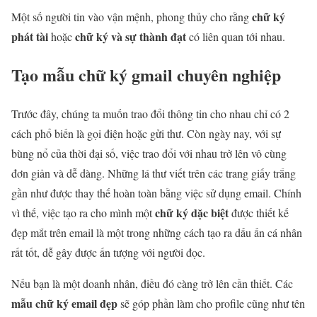
chữ ký
Một số người tin vào vận mệnh, phong thủy cho rằng
phát tài
chữ ký và sự thành đạt
hoặc
có liên quan tới nhau.
Tạo mẫu chữ ký gmail chuyên nghiệp
Trước đây, chúng ta muốn trao đổi thông tin cho nhau chỉ có 2
cách phổ biến là gọi điện hoặc gửi thư. Còn ngày nay, với sự
bùng nổ của thời đại số, việc trao đổi với nhau trở lên vô cùng
đơn giản và dễ dàng. Những lá thư viết trên các trang giấy trắng
gần như được thay thế hoàn toàn bằng việc sử dụng email. Chính
chữ ký dặc biệt
vì thế, việc tạo ra cho mình một
được thiết kế
đẹp mắt trên email là một trong những cách tạo ra dấu ấn cá nhân
rất tốt, dễ gây được ấn tượng với người đọc.
Nếu bạn là một doanh nhân, điều đó càng trở lên cần thiết. Các
mẫu chữ ký email đẹp
sẽ góp phần làm cho profile cũng như tên