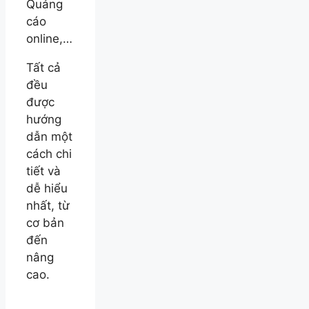
Quảng
cáo
online,…
Tất cả
đều
được
hướng
dẫn một
cách chi
tiết và
dễ hiểu
nhất, từ
cơ bản
đến
nâng
cao.