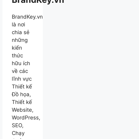
BrandKey.vn
là nơi
chia sẻ
những
kiến
thức
hữu ích
về các
lĩnh vực
Thiết kế
Đồ họa,
Thiết kế
Website,
WordPress,
SEO,
Chạy