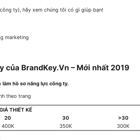
 công ty), hãy xem chúng tôi có gì giúp bạn!
ng marketing
 ty của BrandKey.Vn – Mới nhất 2019
vụ
làm hồ sơ năng lực công ty.
nh theo trang
GIÁ THIẾT KẾ
20
30
>30
400K
350K
300K
.