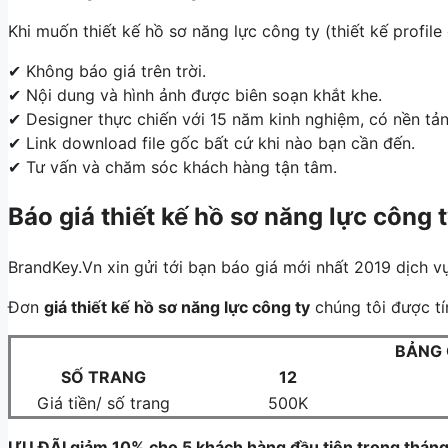
Khi muốn thiết kế hồ sơ năng lực công ty (thiết kế profile
✔
Không báo giá trên trời.
✔
Nội dung và hình ảnh được biên soạn khắt khe.
✔
Designer thực chiến với 15 năm kinh nghiệm, có nền tả
✔
Link download file gốc bất cứ khi nào bạn cần đến.
✔
Tư vấn và chăm sóc khách hàng tận tâm.
Báo giá thiết kế hồ sơ năng lực công
BrandKey.Vn xin gửi tới bạn báo giá mới nhất 2019 dịch 
Đơn
giá thiết kế hồ sơ năng lực công ty
chúng tôi được tí
BẢNG 
SỐ TRANG
12
Giá tiền/ số trang
500K
ƯU ĐÃI
giảm 10% cho 5 khách hàng đầu tiên trong tháng