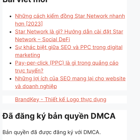
Những cách kiếm đồng Star Network nhanh
hơn [2023]
Star Network là gì? Hướng dẫn cài đặt Star
Network – Social DeFi
Sự khác biệt giữa SEO và PPC trong digital
marketing
Pay-per-click (PPC) là gì trong quảng cáo
trực tuyến?
Những lợi ích của SEO mang lại cho website
và doanh nghiệp
BrandKey - Thiết kế Logo thực dụng
Đã đăng ký bản quyền DMCA
Bản quyền đã được đăng ký với DMCA.