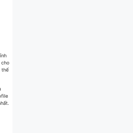
ỉnh
n cho
 thế
u
file
hất.