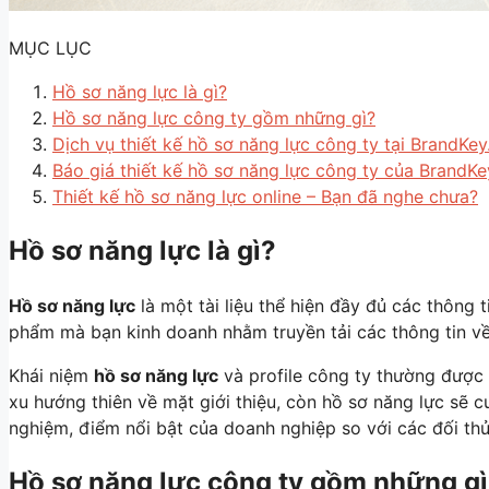
MỤC LỤC
Hồ sơ năng lực là gì?
Hồ sơ năng lực công ty gồm những gì?
Dịch vụ thiết kế hồ sơ năng lực công ty tại BrandKey
Báo giá thiết kế hồ sơ năng lực công ty của BrandKe
Thiết kế hồ sơ năng lực online – Bạn đã nghe chưa?
Hồ sơ năng lực là gì?
Hồ sơ năng lực
là một tài liệu thể hiện đầy đủ các thông 
phẩm mà bạn kinh doanh nhằm truyền tải các thông tin về
Khái niệm
hồ sơ năng lực
và profile công ty thường được 
xu hướng thiên về mặt giới thiệu, còn hồ sơ năng lực sẽ
nghiệm, điểm nổi bật của doanh nghiệp so với các đối thủ
Hồ sơ năng lực công ty gồm những g